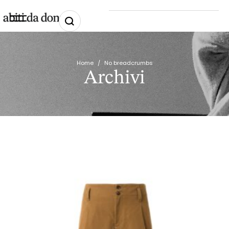
Home
/
No breadcrumbs
Archivi