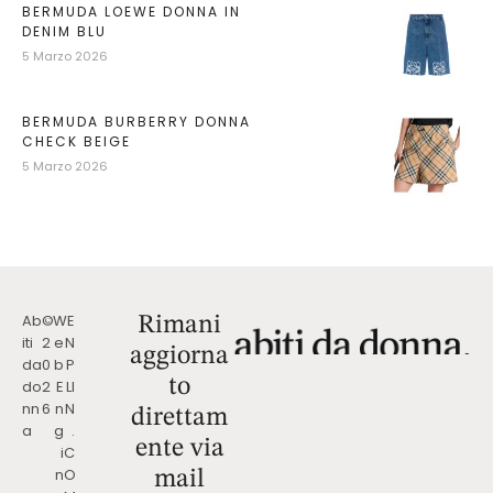
BERMUDA LOEWE DONNA IN
DENIM BLU
5 Marzo 2026
BERMUDA BURBERRY DONNA
CHECK BEIGE
5 Marzo 2026
Ab
©
W
E
Rimani
iti
2
e
N
aggiorna
da
0
b
P
to
do
2
E
LI
nn
6
n
N
direttam
a
g
.
ente via
i
C
n
O
mail