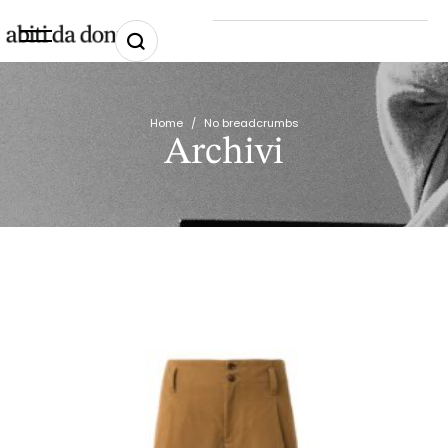
Home
/
No breadcrumbs
Archivi