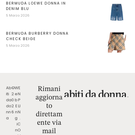
BERMUDA LOEWE DONNA IN
DENIM BLU
5 Marzo 2026
BERMUDA BURBERRY DONNA
CHECK BEIGE
5 Marzo 2026
Ab
©
W
E
Rimani
iti
2
e
N
aggiorna
da
0
b
P
to
do
2
E
LI
nn
6
n
N
direttam
a
g
.
ente via
i
C
n
O
mail