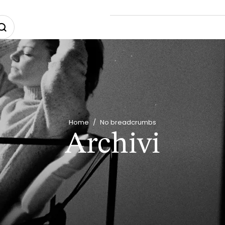
Home
/
No breadcrumbs
Archivi