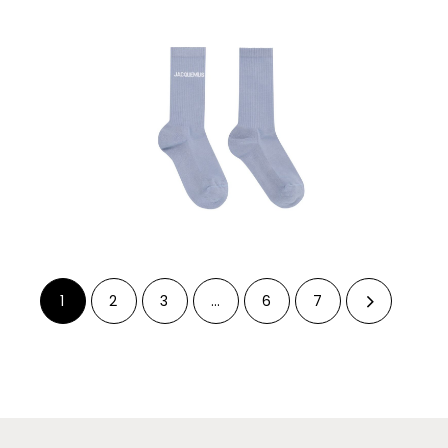
1
2
3
…
6
7