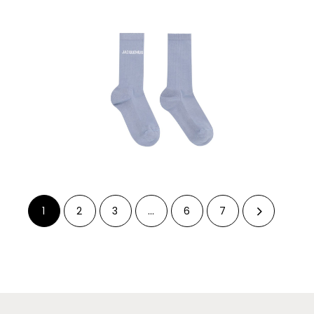
1
2
3
…
6
7