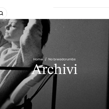
Home
/
No breadcrumbs
Archivi