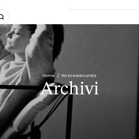
Home
/
No breadcrumbs
Archivi