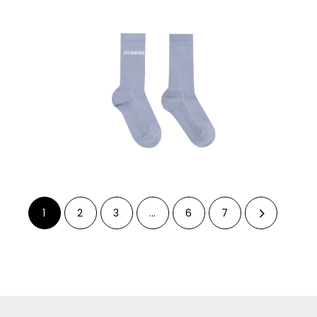
1
2
3
…
6
7