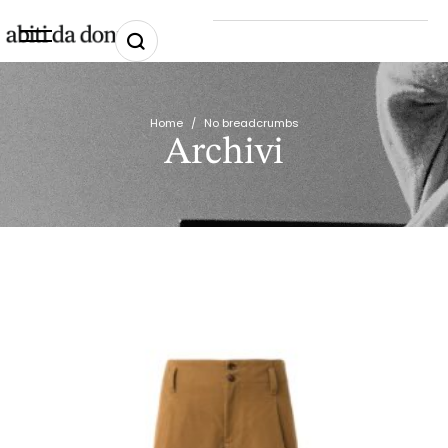
Home
/
No breadcrumbs
Archivi