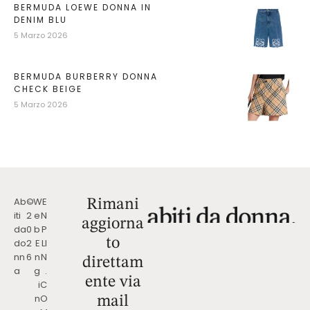
BERMUDA LOEWE DONNA IN
DENIM BLU
5 Marzo 2026
BERMUDA BURBERRY DONNA
CHECK BEIGE
5 Marzo 2026
Ab
©
W
E
Rimani
iti
2
e
N
aggiorna
da
0
b
P
to
do
2
E
LI
nn
6
n
N
direttam
a
g
.
ente via
i
C
n
O
mail