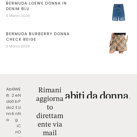
BERMUDA LOEWE DONNA IN
DENIM BLU
5 Marzo 2026
BERMUDA BURBERRY DONNA
CHECK BEIGE
5 Marzo 2026
Ab
©
W
E
Rimani
iti
2
e
N
aggiorna
da
0
b
P
to
do
2
E
LI
nn
6
n
N
direttam
a
g
.
ente via
i
C
n
O
mail