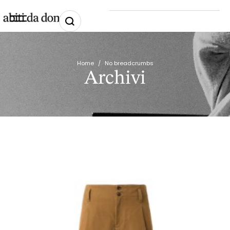
Home
/
No breadcrumbs
Archivi