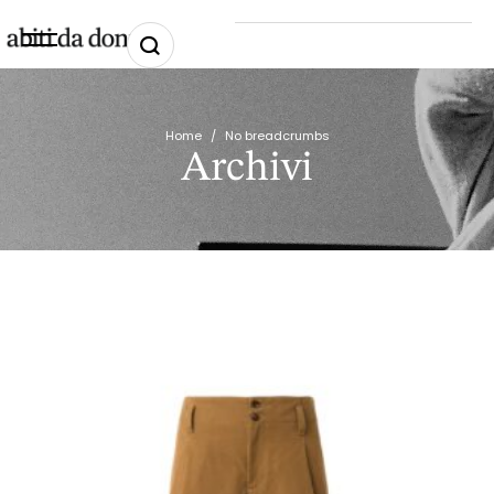
Home
/
No breadcrumbs
Archivi