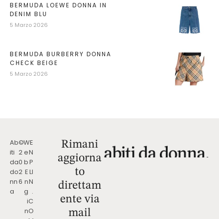
BERMUDA LOEWE DONNA IN
DENIM BLU
5 Marzo 2026
BERMUDA BURBERRY DONNA
CHECK BEIGE
5 Marzo 2026
Ab
©
W
E
Rimani
iti
2
e
N
aggiorna
da
0
b
P
to
do
2
E
LI
nn
6
n
N
direttam
a
g
.
ente via
i
C
n
O
mail