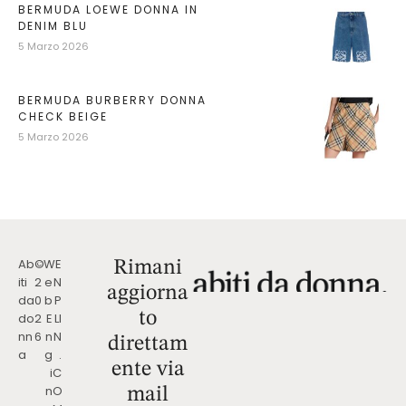
BERMUDA LOEWE DONNA IN
DENIM BLU
5 Marzo 2026
BERMUDA BURBERRY DONNA
CHECK BEIGE
5 Marzo 2026
Ab
©
W
E
Rimani
iti
2
e
N
aggiorna
da
0
b
P
to
do
2
E
LI
nn
6
n
N
direttam
a
g
.
ente via
i
C
n
O
mail