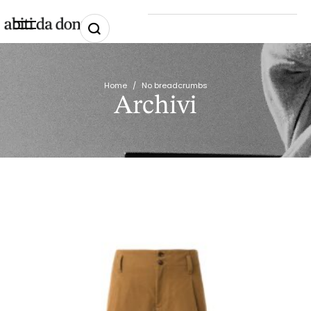
Home
/
No breadcrumbs
Archivi