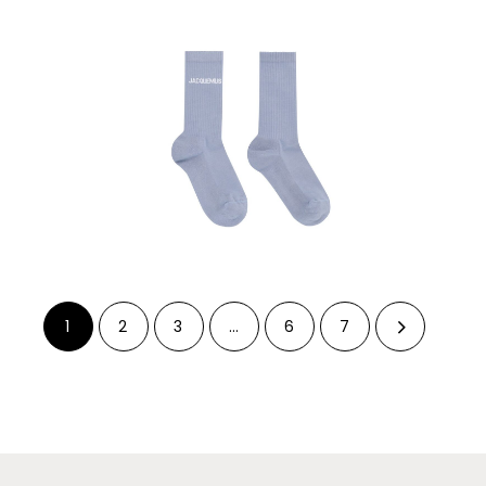
1
2
3
…
6
7