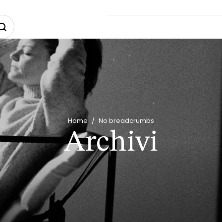
Home
/
No breadcrumbs
Archivi