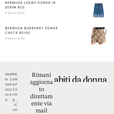
BERMUDA LOEWE DONNA IN
DENIM BLU
5 Marzo 2026
BERMUDA BURBERRY DONNA
CHECK BEIGE
5 Marzo 2026
Ab
©
W
E
Rimani
iti
2
e
N
aggiorna
da
0
b
P
to
do
2
E
LI
nn
6
n
N
direttam
a
g
.
ente via
i
C
n
O
mail