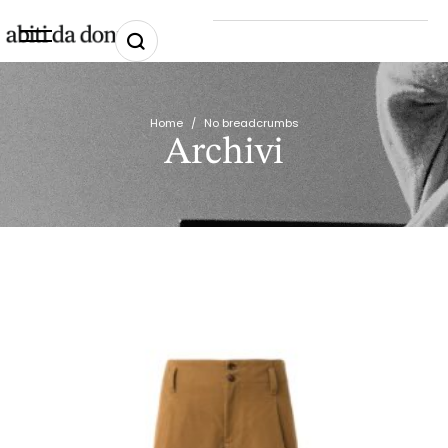
Home
/
No breadcrumbs
Archivi