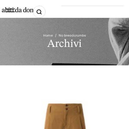
Home
/
No breadcrumbs
Archivi