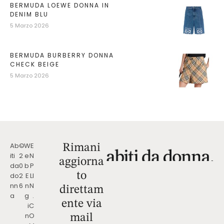
BERMUDA LOEWE DONNA IN
DENIM BLU
5 Marzo 2026
BERMUDA BURBERRY DONNA
CHECK BEIGE
5 Marzo 2026
Ab
©
W
E
Rimani
iti
2
e
N
aggiorna
da
0
b
P
to
do
2
E
LI
nn
6
n
N
direttam
a
g
.
ente via
i
C
n
O
mail