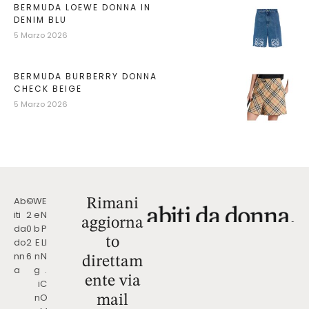
BERMUDA LOEWE DONNA IN
DENIM BLU
5 Marzo 2026
BERMUDA BURBERRY DONNA
CHECK BEIGE
5 Marzo 2026
Ab
©
W
E
Rimani
iti
2
e
N
aggiorna
da
0
b
P
to
do
2
E
LI
nn
6
n
N
direttam
a
g
.
ente via
i
C
n
O
mail