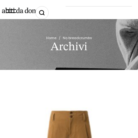
Home
/
No breadcrumbs
Archivi