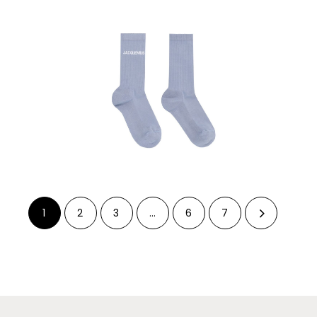
1
2
3
…
6
7