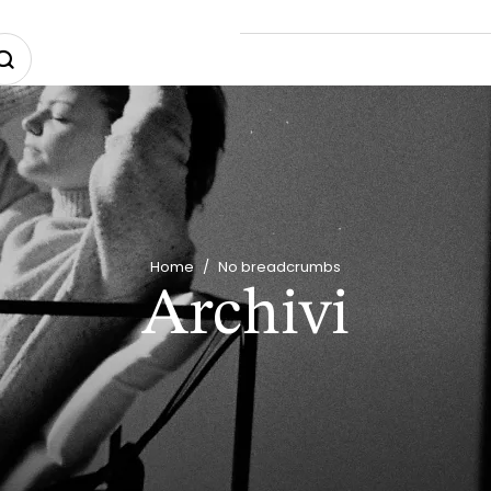
Home
/
No breadcrumbs
Archivi