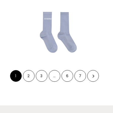
1
2
3
…
6
7