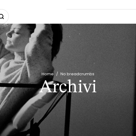
Home
/
No breadcrumbs
Archivi